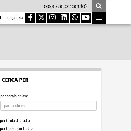
i
seguici su
Toggle
navigation
CERCA PER
per parola chiave
per titolo di studio
per tipo di contratto