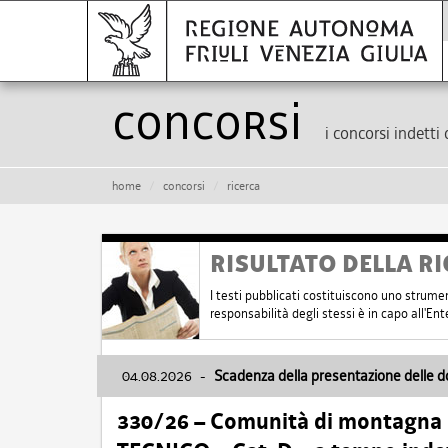
Concorsi
i concorsi indetti 
home
concorsi
ricerca
RISULTATO DELLA RI
I testi pubblicati costituiscono uno strume
responsabilità degli stessi è in capo all'E
04.08.2026
-
Scadenza della presentazione delle 
330/26 – Comunità di montagna