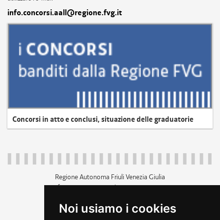
info.concorsi.aall@regione.fvg.it
Concorsi in atto e conclusi, situazione delle graduatorie
Regione Autonoma Friuli Venezia Giulia
c.f. 80014930327; p.iva 00526040324
piazza Unità d'Italia 1 Trieste
Noi usiamo i cookies
+39 040 3771111
regione.friuliveneziagiulia@certregione.fvg.it