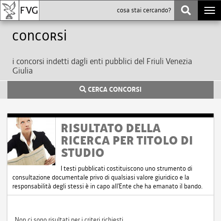
Togg
navi
Concorsi
i concorsi indetti dagli enti pubblici del Friuli Venezia
Giulia
CERCA CONCORSI
RISULTATO DELLA
RICERCA PER TITOLO DI
STUDIO
I testi pubblicati costituiscono uno strumento di
consultazione documentale privo di qualsiasi valore giuridico e la
responsabilità degli stessi è in capo all'Ente che ha emanato il bando.
Non ci sono risultati per i criteri richiesti.