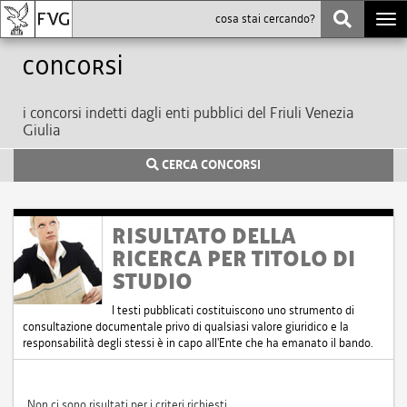
Togg
navi
Concorsi
i concorsi indetti dagli enti pubblici del Friuli Venezia
Giulia
CERCA CONCORSI
RISULTATO DELLA
RICERCA PER TITOLO DI
STUDIO
I testi pubblicati costituiscono uno strumento di
consultazione documentale privo di qualsiasi valore giuridico e la
responsabilità degli stessi è in capo all'Ente che ha emanato il bando.
Non ci sono risultati per i criteri richiesti.