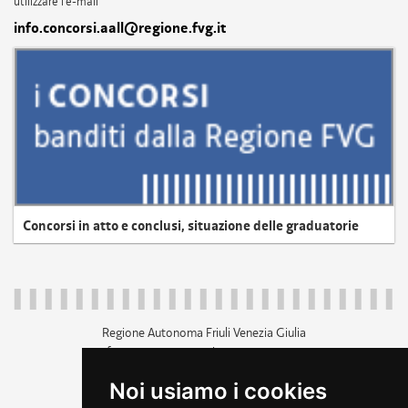
utilizzare l'e-mail
info.concorsi.aall@regione.fvg.it
Concorsi in atto e conclusi, situazione delle graduatorie
Regione Autonoma Friuli Venezia Giulia
c.f. 80014930327; p.iva 00526040324
piazza Unità d'Italia 1 Trieste
Noi usiamo i cookies
+39 040 3771111