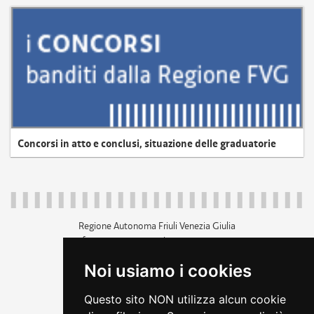
Concorsi in atto e conclusi, situazione delle graduatorie
Regione Autonoma Friuli Venezia Giulia
c.f. 80014930327; p.iva 00526040324
piazza Unità d'Italia 1 Trieste
Noi usiamo i cookies
+39 040 3771111
regione.friuliveneziagiulia@certregione.fvg.it
Questo sito NON utilizza alcun cookie
amministrazione trasparente