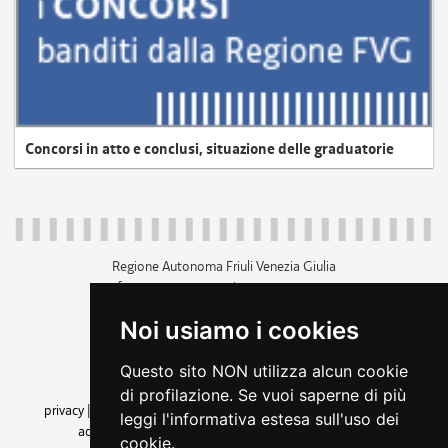
Concorsi in atto e conclusi, situazione delle graduatorie
Regione Autonoma Friuli Venezia Giulia
c.f. 80014930327; p.iva 00526040324
piazza Unità d'Italia 1 Trieste
Noi usiamo i cookies
+39 040 3771111
regione.friuliveneziagiulia@certregione.fvg.it
Questo sito NON utilizza alcun cookie
amministrazione trasparente
di profilazione. Se vuoi saperne di più
privacy
|
cookie
|
note legali
|
accessibilità
|
rss
|
dichiarazione di
leggi l'informativa estesa sull'uso dei
accessibilità
|
feedback
|
cambio preferenze cookie
cookie.