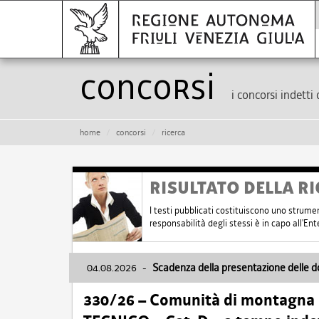
Concorsi
i concorsi indetti 
home
concorsi
ricerca
RISULTATO DELLA RI
I testi pubblicati costituiscono uno strume
responsabilità degli stessi è in capo all'E
04.08.2026
-
Scadenza della presentazione delle 
330/26 – Comunità di montagna