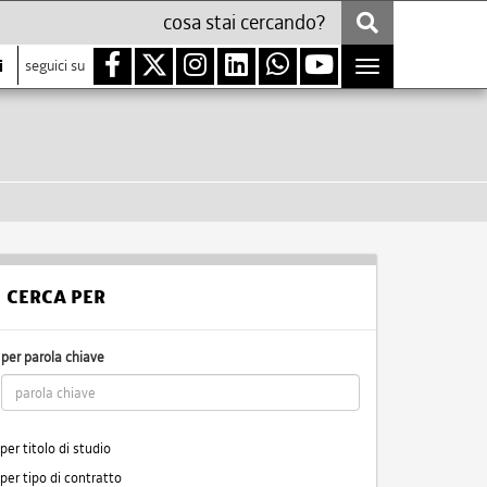
i
seguici su
Toggle
navigation
CERCA PER
per parola chiave
per titolo di studio
per tipo di contratto