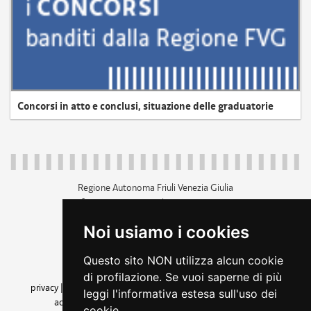
Concorsi in atto e conclusi, situazione delle graduatorie
Regione Autonoma Friuli Venezia Giulia
c.f. 80014930327; p.iva 00526040324
piazza Unità d'Italia 1 Trieste
Noi usiamo i cookies
+39 040 3771111
regione.friuliveneziagiulia@certregione.fvg.it
Questo sito NON utilizza alcun cookie
amministrazione trasparente
di profilazione. Se vuoi saperne di più
privacy
|
cookie
|
note legali
|
accessibilità
|
rss
|
dichiarazione di
leggi l'informativa estesa sull'uso dei
accessibilità
|
feedback
|
cambio preferenze cookie
cookie.