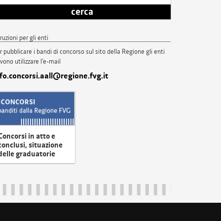
cerca
truzioni per gli enti
r pubblicare i bandi di concorso sul sito della Regione gli enti
vono utilizzare l'e-mail
nfo.concorsi.aall@regione.fvg.it
Concorsi in atto e
conclusi, situazione
delle graduatorie
uliveneziagiulia@certregione.fvg.it