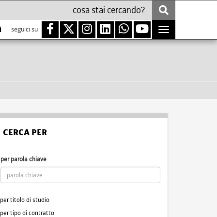
i
seguici su
Toggle
navigation
CERCA PER
per parola chiave
per titolo di studio
per tipo di contratto