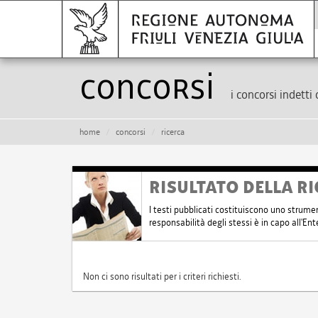
Concorsi
i concorsi indetti 
home
concorsi
ricerca
RISULTATO DELLA RI
I testi pubblicati costituiscono uno strume
responsabilità degli stessi è in capo all'E
Non ci sono risultati per i criteri richiesti.