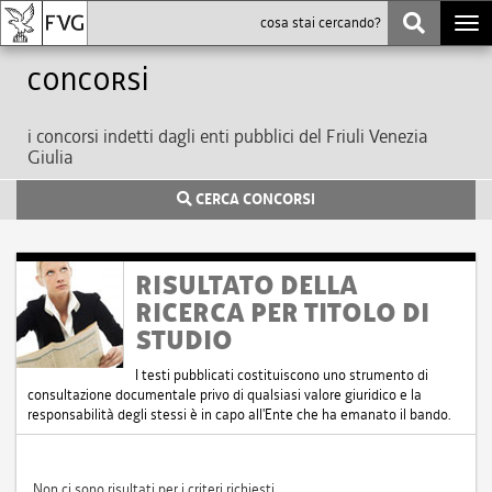
Togg
navi
Concorsi
i concorsi indetti dagli enti pubblici del Friuli Venezia
Giulia
CERCA CONCORSI
RISULTATO DELLA
RICERCA PER TITOLO DI
STUDIO
I testi pubblicati costituiscono uno strumento di
consultazione documentale privo di qualsiasi valore giuridico e la
responsabilità degli stessi è in capo all'Ente che ha emanato il bando.
Non ci sono risultati per i criteri richiesti.