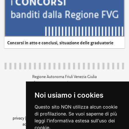
Concorsi in atto e conclusi, situazione delle graduatorie
Regione Autonoma Friuli Venezia Giulia
c.f. 80014930327; p.iva 00526040324
piazza Unità d'Italia 1 Trieste
Noi usiamo i cookies
+39 040 3771111
regione.friuliveneziagiulia@certregione.fvg.it
Questo sito NON utilizza alcun cookie
amministrazione trasparente
di profilazione. Se vuoi saperne di più
privacy
|
cookie
|
note legali
|
accessibilità
|
rss
|
dichiarazione di
leggi l'informativa estesa sull'uso dei
accessibilità
|
feedback
|
cambio preferenze cookie
cookie.