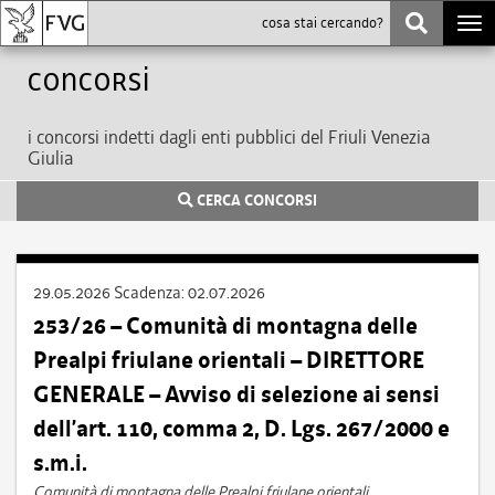
Togg
navi
Concorsi
i concorsi indetti dagli enti pubblici del Friuli Venezia
Giulia
CERCA CONCORSI
29.05.2026
Scadenza:
02.07.2026
253/26 – Comunità di montagna delle
Prealpi friulane orientali – DIRETTORE
GENERALE – Avviso di selezione ai sensi
dell’art. 110, comma 2, D. Lgs. 267/2000 e
s.m.i.
Comunità di montagna delle Prealpi friulane orientali