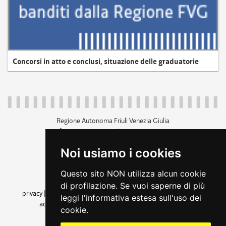
Concorsi in atto e conclusi, situazione delle graduatorie
Regione Autonoma Friuli Venezia Giulia
c.f. 80014930327; p.iva 00526040324
piazza Unità d'Italia 1 Trieste
Noi usiamo i cookies
+39 040 3771111
regione.friuliveneziagiulia@certregione.fvg.it
Questo sito NON utilizza alcun cookie
amministrazione trasparente
di profilazione. Se vuoi saperne di più
privacy
|
cookie
|
note legali
|
accessibilità
|
rss
|
dichiarazione di
leggi l'informativa estesa sull'uso dei
accessibilità
|
feedback
|
cambio preferenze cookie
cookie.
seguici su