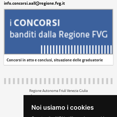
info.concorsi.aall@regione.fvg.it
Concorsi in atto e conclusi, situazione delle graduatorie
Regione Autonoma Friuli Venezia Giulia
c.f. 80014930327; p.iva 00526040324
piazza Unità d'Italia 1 Trieste
Noi usiamo i cookies
+39 040 3771111
regione.friuliveneziagiulia@certregione.fvg.it