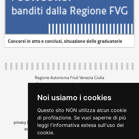
Concorsi in atto e conclusi, situazione delle graduatorie
Regione Autonoma Friuli Venezia Giulia
c.f. 80014930327; p.iva 00526040324
piazza Unità d'Italia 1 Trieste
Noi usiamo i cookies
+39 040 3771111
regione.friuliveneziagiulia@certregione.fvg.it
Questo sito NON utilizza alcun cookie
amministrazione trasparente
di profilazione. Se vuoi saperne di più
privacy
|
cookie
|
note legali
|
accessibilità
|
rss
|
dichiarazione di
leggi l'informativa estesa sull'uso dei
accessibilità
|
feedback
|
cambio preferenze cookie
cookie.
seguici su