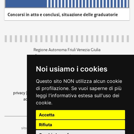
Concorsi in atto e conclusi, situazione delle graduatorie
Regione Autonoma Friuli Venezia Giulia
c.f. 80014930327; p.iva 00526040324
piazza Unità d'Italia 1 Trieste
Noi usiamo i cookies
+39 040 3771111
regione.friuliveneziagiulia@certregione.fvg.it
Questo sito NON utilizza alcun cookie
amministrazione trasparente
di profilazione. Se vuoi saperne di più
privacy
|
cookie
|
note legali
|
accessibilità
|
rss
|
dichiarazione di
leggi l'informativa estesa sull'uso dei
accessibilità
|
feedback
|
cambio preferenze cookie
cookie.
seguici su
Accetta
Rifiuta
ufficio stampa e comunicazione
sito a cura dell'