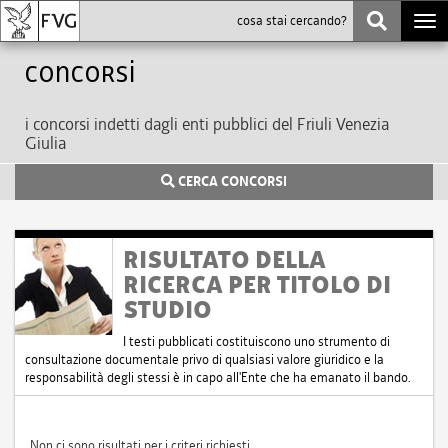
Togg
navi
Concorsi
i concorsi indetti dagli enti pubblici del Friuli Venezia
Giulia
CERCA CONCORSI
RISULTATO DELLA
RICERCA PER TITOLO DI
STUDIO
I testi pubblicati costituiscono uno strumento di
consultazione documentale privo di qualsiasi valore giuridico e la
responsabilità degli stessi è in capo all'Ente che ha emanato il bando.
Non ci sono risultati per i criteri richiesti.