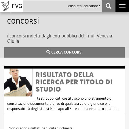
Togg
navi
Concorsi
i concorsi indetti dagli enti pubblici del Friuli Venezia
Giulia
CERCA CONCORSI
RISULTATO DELLA
RICERCA PER TITOLO DI
STUDIO
I testi pubblicati costituiscono uno strumento di
consultazione documentale privo di qualsiasi valore giuridico e la
responsabilità degli stessi è in capo all'Ente che ha emanato il bando.
Non ci sono risultati per i criteri richiesti.