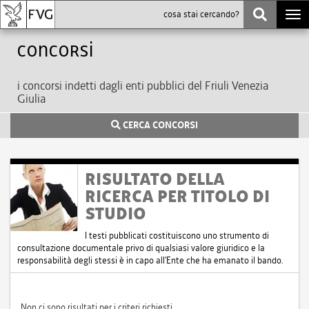
Togg
navi
Concorsi
i concorsi indetti dagli enti pubblici del Friuli Venezia
Giulia
CERCA CONCORSI
RISULTATO DELLA
RICERCA PER TITOLO DI
STUDIO
I testi pubblicati costituiscono uno strumento di
consultazione documentale privo di qualsiasi valore giuridico e la
responsabilità degli stessi è in capo all'Ente che ha emanato il bando.
Non ci sono risultati per i criteri richiesti.