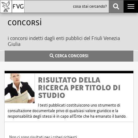
Togg
navi
Concorsi
i concorsi indetti dagli enti pubblici del Friuli Venezia
Giulia
CERCA CONCORSI
RISULTATO DELLA
RICERCA PER TITOLO DI
STUDIO
I testi pubblicati costituiscono uno strumento di
consultazione documentale privo di qualsiasi valore giuridico e la
responsabilità degli stessi è in capo all'Ente che ha emanato il bando.
Non ci sono risultati per i criteri richiesti.