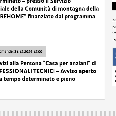
minato – presso il Servizio
oriale della Comunità di montagna della
o “REHOME” finanziato dal programma
is
pe
de
i
domande: 31.12.2026 12:00
izi alla Persona “Casa per anziani” di
ROFESSIONALI TECNICI – Avviso aperto
 a tempo determinato e pieno