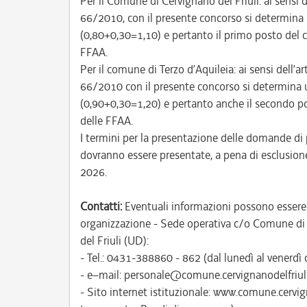
Per il Comune di Cervignano del Friuli: ai sensi 
66/2010, con il presente concorso si determina un
(0,80+0,30=1,10) e pertanto il primo posto del co
FFAA.
Per il comune di Terzo d’Aquileia: ai sensi dell’
66/2010 con il presente concorso si determina un
(0,90+0,30=1,20) e pertanto anche il secondo pos
delle FFAA.
I termini per la presentazione delle domande di 
dovranno essere presentate, a pena di esclusione
2026.
Contatti:
Eventuali informazioni possono essere 
organizzazione - Sede operativa c/o Comune di C
del Friuli (UD):
- Tel.: 0431-388860 - 862 (dal lunedì al venerdì d
- e–mail: personale@comune.cervignanodelfriuli.
- Sito internet istituzionale: www.comune.cervi