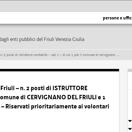
persone e uffic
dagli enti pubblici del Friuli Venezia Giulia
 c – di cui 1 per il comune di cervignano del friuli e 1 per il comune di terzo d’aquileia – riservati prioritariamente ai volontari delle forze armate
riuli – n. 2 posti di ISTRUTTORE
il Comune di CERVIGNANO DEL FRIULI e 1
 Riservati prioritariamente ai volontari