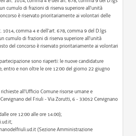
dell’art. 1014, comma 4 e dell’art. 678, comma 9 del D.lgs
 cumulo di frazioni di riserva superiore all’unità
ncorso è riservato prioritariamente ai volontari delle
art. 1014, comma 4 e dell’art. 678, comma 9 del D.lgs
 cumulo di frazioni di riserva superiore all’unità
to del concorso è riservato prioritariamente ai volontari
partecipazione sono riaperti: le nuove candidature
, entro e non oltre le ore 12:00 del giorno 22 giugno
richieste all’Ufficio Comune risorse umane e
ervignano del Friuli - Via Zorutti, 6 - 33052 Cervignano
alle ore 12:00 alle ore 14.00);
ud.it;
gnanodelfriuli.ud.it (Sezione Amministrazione