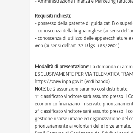
- Amministrazione Finanza e Marketing (articola
Requisiti richiesti:
- possesso della patente di guida cat. B o superio
- conoscenza della lingua inglese (ai sensi dell’a
- conoscenza di utilizzo delle apparecchiature e 
web (ai sensi dell’art. 37 D.lgs. 165/2001).
Modalità di presentazione:
La domanda di ammiss
ESCLUSIVAMENTE PER VIA TELEMATICA TRA
https://www.inpa.gov.it (vedi bando).
Note:
Le 2 assunzioni saranno così distribuite:
1° classificato vincitore sarà assunto presso il 
economico finanziario - riservato prioritariament
2° classificato vincitore sarà assunto presso il 
gestione risorse umane ed organizzazione del co
prioritariamente ai volontari delle forze armate.