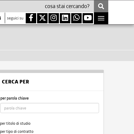
i
seguici su
Toggle
navigation
CERCA PER
per parola chiave
per titolo di studio
per tipo di contratto