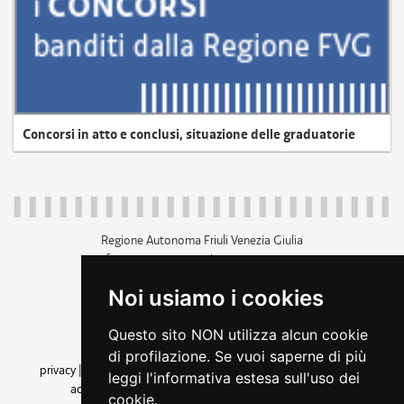
Concorsi in atto e conclusi, situazione delle graduatorie
Regione Autonoma Friuli Venezia Giulia
c.f. 80014930327; p.iva 00526040324
piazza Unità d'Italia 1 Trieste
Noi usiamo i cookies
+39 040 3771111
regione.friuliveneziagiulia@certregione.fvg.it
Questo sito NON utilizza alcun cookie
amministrazione trasparente
di profilazione. Se vuoi saperne di più
privacy
|
cookie
|
note legali
|
accessibilità
|
rss
|
dichiarazione di
leggi l'informativa estesa sull'uso dei
accessibilità
|
feedback
|
cambio preferenze cookie
cookie.