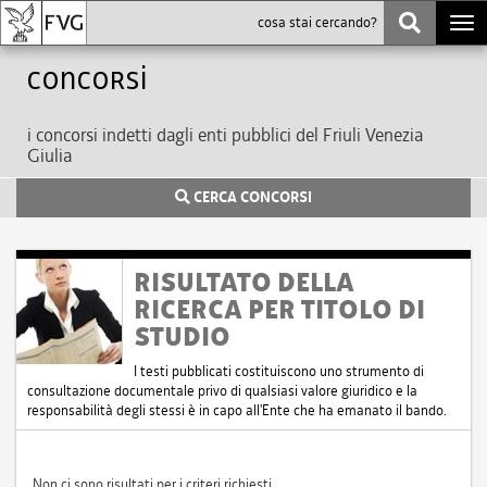
Togg
navi
Concorsi
i concorsi indetti dagli enti pubblici del Friuli Venezia
Giulia
CERCA CONCORSI
RISULTATO DELLA
RICERCA PER TITOLO DI
STUDIO
I testi pubblicati costituiscono uno strumento di
consultazione documentale privo di qualsiasi valore giuridico e la
responsabilità degli stessi è in capo all'Ente che ha emanato il bando.
Non ci sono risultati per i criteri richiesti.