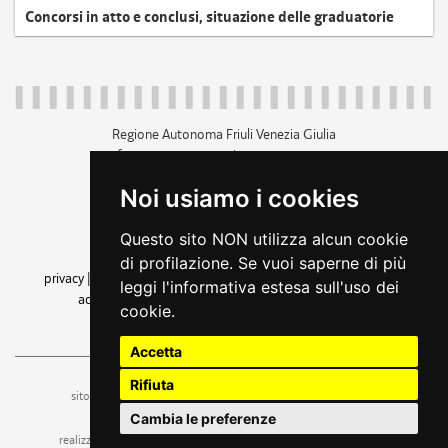
Concorsi in atto e conclusi, situazione delle graduatorie
Regione Autonoma Friuli Venezia Giulia
c.f. 80014930327; p.iva 00526040324
piazza Unità d'Italia 1 Trieste
Noi usiamo i cookies
+39 040 3771111
regione.friuliveneziagiulia@certregione.fvg.it
Questo sito NON utilizza alcun cookie
amministrazione trasparente
di profilazione. Se vuoi saperne di più
privacy
|
cookie
|
note legali
|
accessibilità
|
rss
|
dichiarazione di
leggi l'informativa estesa sull'uso dei
accessibilità
|
feedback
|
cambio preferenze cookie
cookie.
seguici su
Accetta
Rifiuta
ufficio stampa e comunicazione
sito a cura dell'
Cambia le preferenze
realizzazione
web design