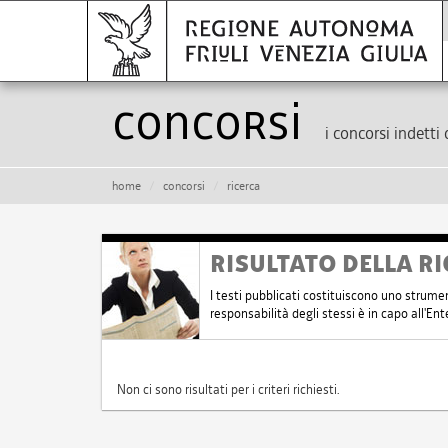
Concorsi
i concorsi indetti 
home
concorsi
ricerca
RISULTATO DELLA RI
I testi pubblicati costituiscono uno strume
responsabilità degli stessi è in capo all'E
Non ci sono risultati per i criteri richiesti.