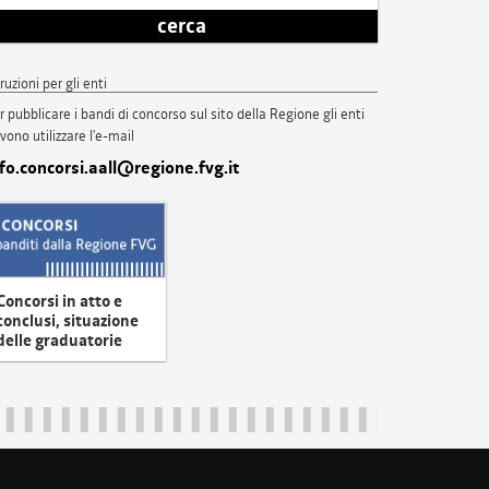
cerca
truzioni per gli enti
r pubblicare i bandi di concorso sul sito della Regione gli enti
vono utilizzare l'e-mail
nfo.concorsi.aall@regione.fvg.it
Concorsi in atto e
conclusi, situazione
delle graduatorie
uliveneziagiulia@certregione.fvg.it