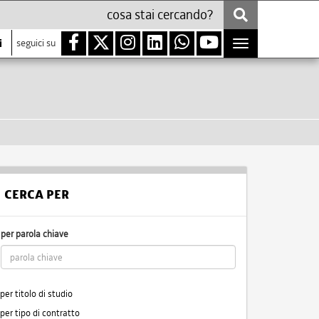
i
seguici su
Toggle
navigation
CERCA PER
per parola chiave
per titolo di studio
per tipo di contratto