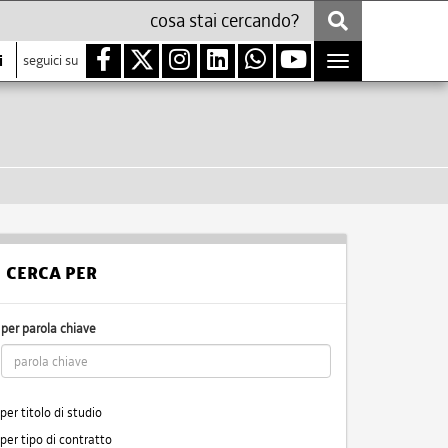
i
seguici su
Toggle
navigation
CERCA PER
per parola chiave
per titolo di studio
per tipo di contratto