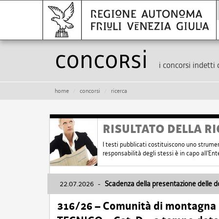
Concorsi
i concorsi indetti 
home
concorsi
ricerca
RISULTATO DELLA RI
I testi pubblicati costituiscono uno strume
responsabilità degli stessi è in capo all'E
22.07.2026
-
Scadenza della presentazione delle 
316/26 – Comunità di montagna