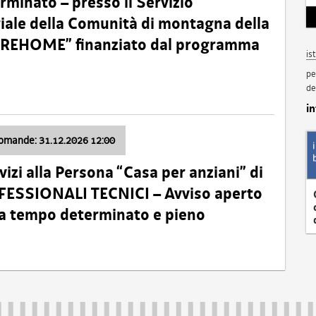
minato – presso il Servizio
oriale della Comunità di montagna della
o “REHOME” finanziato dal programma
is
pe
de
i
domande: 31.12.2026 12:00
izi alla Persona “Casa per anziani” di
ROFESSIONALI TECNICI – Avviso aperto
 a tempo determinato e pieno