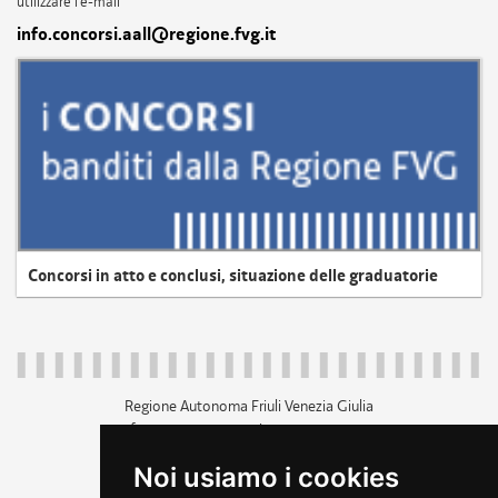
utilizzare l'e-mail
info.concorsi.aall@regione.fvg.it
Concorsi in atto e conclusi, situazione delle graduatorie
Regione Autonoma Friuli Venezia Giulia
c.f. 80014930327; p.iva 00526040324
piazza Unità d'Italia 1 Trieste
Noi usiamo i cookies
+39 040 3771111