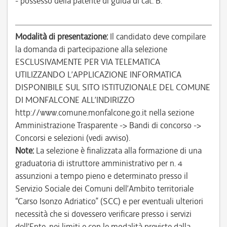
- possesso della patente di guida di cat. B.
Modalità di presentazione:
Il candidato deve compilare
la domanda di partecipazione alla selezione
ESCLUSIVAMENTE PER VIA TELEMATICA
UTILIZZANDO L’APPLICAZIONE INFORMATICA
DISPONIBILE SUL SITO ISTITUZIONALE DEL COMUNE
DI MONFALCONE ALL’INDIRIZZO
http://www.comune.monfalcone.go.it nella sezione
Amministrazione Trasparente -> Bandi di concorso ->
Concorsi e selezioni (vedi avviso).
Note:
La selezione è finalizzata alla formazione di una
graduatoria di istruttore amministrativo per n. 4
assunzioni a tempo pieno e determinato presso il
Servizio Sociale dei Comuni dell’Ambito territoriale
“Carso Isonzo Adriatico” (SCC) e per eventuali ulteriori
necessità che si dovessero verificare presso i servizi
dell’Ente, nei limiti e con le modalità previste dalla