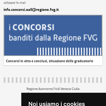
utilizzare l'e-mail
info.concorsi.aall@regione.fvg.it
Concorsi in atto e conclusi, situazione delle graduatorie
Regione Autonoma Friuli Venezia Giulia
c.f. 80014930327; p.iva 00526040324
piazza Unità d'Italia 1 Trieste
Noi usiamo i cookies
+39 040 3771111