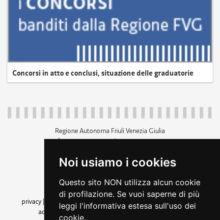
Concorsi in atto e conclusi, situazione delle graduatorie
Regione Autonoma Friuli Venezia Giulia
c.f. 80014930327; p.iva 00526040324
piazza Unità d'Italia 1 Trieste
Noi usiamo i cookies
+39 040 3771111
regione.friuliveneziagiulia@certregione.fvg.it
Questo sito NON utilizza alcun cookie
amministrazione trasparente
di profilazione. Se vuoi saperne di più
privacy
|
cookie
|
note legali
|
accessibilità
|
rss
|
dichiarazione di
leggi l'informativa estesa sull'uso dei
accessibilità
|
feedback
|
cambio preferenze cookie
cookie.