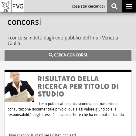
Togg
navi
Concorsi
i concorsi indetti dagli enti pubblici del Friuli Venezia
Giulia
CERCA CONCORSI
RISULTATO DELLA
RICERCA PER TITOLO DI
STUDIO
I testi pubblicati costituiscono uno strumento di
consultazione documentale privo di qualsiasi valore giuridico e la
responsabilità degli stessi è in capo all'Ente che ha emanato il bando.
Non ci sono risultati per i criteri richiesti.