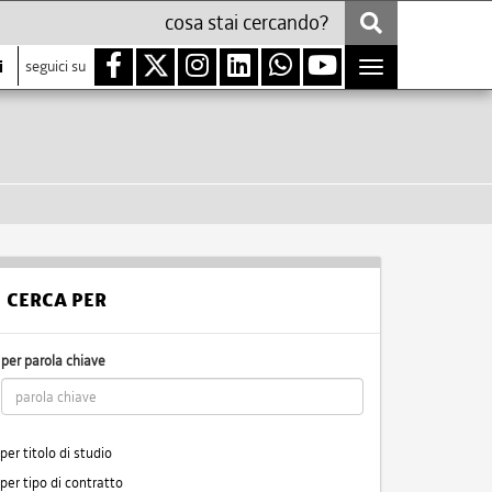
i
seguici su
Toggle
navigation
CERCA PER
per parola chiave
per titolo di studio
per tipo di contratto