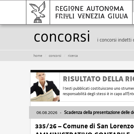
Concorsi
i concorsi indetti 
home
concorsi
ricerca
RISULTATO DELLA RI
I testi pubblicati costituiscono uno strume
responsabilità degli stessi è in capo all'E
06.08.2026
-
Scadenza della presentazione delle 
335/26 – Comune di San Lorenzo 