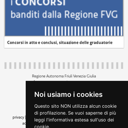
Concorsi in atto e conclusi, situazione delle graduatorie
Regione Autonoma Friuli Venezia Giulia
c.f. 80014930327; p.iva 00526040324
piazza Unità d'Italia 1 Trieste
Noi usiamo i cookies
+39 040 3771111
regione.friuliveneziagiulia@certregione.fvg.it
Questo sito NON utilizza alcun cookie
amministrazione trasparente
di profilazione. Se vuoi saperne di più
privacy
|
cookie
|
note legali
|
accessibilità
|
rss
|
dichiarazione di
leggi l'informativa estesa sull'uso dei
accessibilità
|
feedback
|
cambio preferenze cookie
cookie.