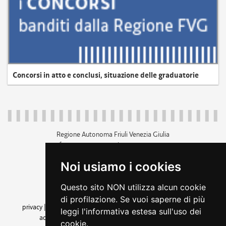
Concorsi in atto e conclusi, situazione delle graduatorie
Regione Autonoma Friuli Venezia Giulia
c.f. 80014930327; p.iva 00526040324
piazza Unità d'Italia 1 Trieste
Noi usiamo i cookies
+39 040 3771111
regione.friuliveneziagiulia@certregione.fvg.it
Questo sito NON utilizza alcun cookie
amministrazione trasparente
di profilazione. Se vuoi saperne di più
privacy
|
cookie
|
note legali
|
accessibilità
|
rss
|
dichiarazione di
leggi l'informativa estesa sull'uso dei
accessibilità
|
feedback
|
cambio preferenze cookie
cookie.