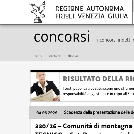
Concorsi
i concorsi indetti 
home
concorsi
ricerca
RISULTATO DELLA RI
I testi pubblicati costituiscono uno strume
responsabilità degli stessi è in capo all'E
04.08.2026
-
Scadenza della presentazione delle 
330/26 – Comunità di montagna