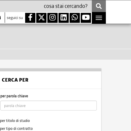
i
seguici su
Toggle
navigation
CERCA PER
per parola chiave
per titolo di studio
per tipo di contratto