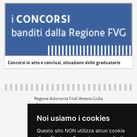
Concorsi in atto e conclusi, situazione delle graduatorie
Regione Autonoma Friuli Venezia Giulia
c.f. 80014930327; p.iva 00526040324
piazza Unità d'Italia 1 Trieste
Noi usiamo i cookies
+39 040 3771111
regione.friuliveneziagiulia@certregione.fvg.it
Questo sito NON utilizza alcun cookie
amministrazione trasparente