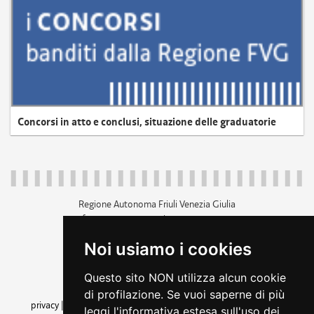
Concorsi in atto e conclusi, situazione delle graduatorie
Regione Autonoma Friuli Venezia Giulia
c.f. 80014930327; p.iva 00526040324
piazza Unità d'Italia 1 Trieste
Noi usiamo i cookies
+39 040 3771111
regione.friuliveneziagiulia@certregione.fvg.it
Questo sito NON utilizza alcun cookie
amministrazione trasparente
di profilazione. Se vuoi saperne di più
privacy
|
cookie
|
note legali
|
accessibilità
|
rss
|
dichiarazione di
leggi l'informativa estesa sull'uso dei