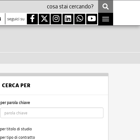
i
seguici su
Toggle
navigation
CERCA PER
per parola chiave
per titolo di studio
per tipo di contratto