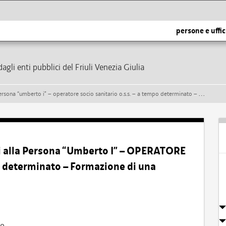
persone e uffic
dagli enti pubblici del Friuli Venezia Giulia
berto i” – operatore socio sanitario o.s.s. – a tempo determinato – formazione di una graduatoria
zi alla Persona “Umberto I” – OPERATORE
determinato – Formazione di una
io