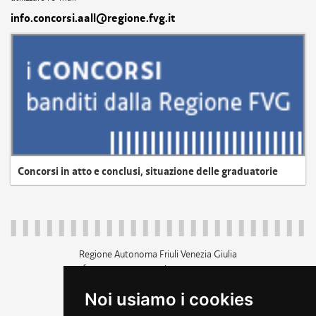
info.concorsi.aall@regione.fvg.it
Concorsi in atto e conclusi, situazione delle graduatorie
Regione Autonoma Friuli Venezia Giulia
c.f. 80014930327; p.iva 00526040324
piazza Unità d'Italia 1 Trieste
Noi usiamo i cookies
+39 040 3771111
regione.friuliveneziagiulia@certregione.fvg.it