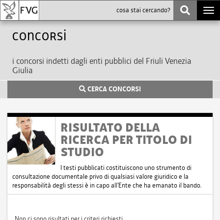
Togg
navi
Concorsi
i concorsi indetti dagli enti pubblici del Friuli Venezia
Giulia
CERCA CONCORSI
RISULTATO DELLA
RICERCA PER TITOLO DI
STUDIO
I testi pubblicati costituiscono uno strumento di
consultazione documentale privo di qualsiasi valore giuridico e la
responsabilità degli stessi è in capo all'Ente che ha emanato il bando.
Non ci sono risultati per i criteri richiesti.