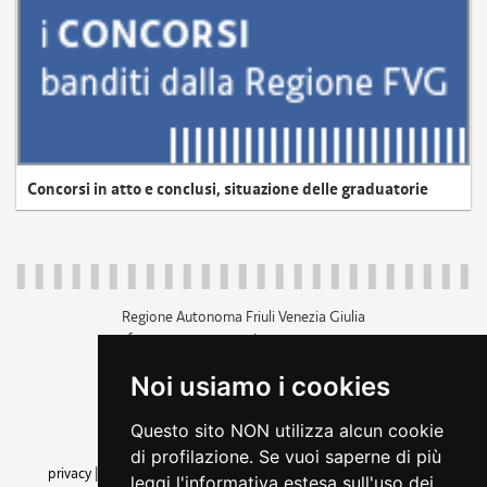
Concorsi in atto e conclusi, situazione delle graduatorie
Regione Autonoma Friuli Venezia Giulia
c.f. 80014930327; p.iva 00526040324
piazza Unità d'Italia 1 Trieste
Noi usiamo i cookies
+39 040 3771111
regione.friuliveneziagiulia@certregione.fvg.it
Questo sito NON utilizza alcun cookie
amministrazione trasparente
di profilazione. Se vuoi saperne di più
privacy
|
cookie
|
note legali
|
accessibilità
|
rss
|
dichiarazione di
leggi l'informativa estesa sull'uso dei