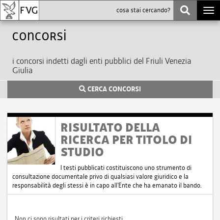
Togg
navi
Concorsi
i concorsi indetti dagli enti pubblici del Friuli Venezia
Giulia
CERCA CONCORSI
RISULTATO DELLA
RICERCA PER TITOLO DI
STUDIO
I testi pubblicati costituiscono uno strumento di
consultazione documentale privo di qualsiasi valore giuridico e la
responsabilità degli stessi è in capo all'Ente che ha emanato il bando.
Non ci sono risultati per i criteri richiesti.