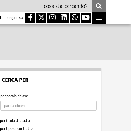
i
seguici su
Toggle
navigation
CERCA PER
per parola chiave
per titolo di studio
per tipo di contratto