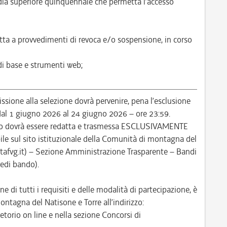
ia superiore quinquennale che permetta l’accesso
tta a provvedimenti di revoca e/o sospensione, in corso
 di base e strumenti web;
ione alla selezione dovrà pervenire, pena l’esclusione
: dal 1 giugno 2026 al 24 giugno 2026 – ore 23:59.
so dovrà essere redatta e trasmessa ESCLUSIVAMENTE
le sul sito istituzionale della Comunità di montagna del
itafvg.it) – Sezione Amministrazione Trasparente – Bandi
vedi bando).
ne di tutti i requisiti e delle modalità di partecipazione, è
ontagna del Natisone e Torre all’indirizzo:
etorio on line e nella sezione Concorsi di