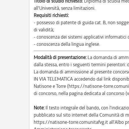
Titolo di studio richiesto:
Diploma di scuola med
all’Università, senza limitazioni.
Requisiti richiesti:
- possesso di patente di guida cat. B, non sogge
di validità;
- conoscenza dei sistemi applicativi informatici
- conoscenza della lingua inglese.
Modalità di presentazione:
La domanda di ammiss
dalla stessa, entro i seguenti termini perentori
La domanda di ammissione al presente concor
IN VIA TELEMATICA accedendo dal link disponibi
Natisone e Torre (https://natisone-torre.comun
di concorso, nella pagina dedicata al concorso (
Note:
Il testo integrale del bando, con l’indicazio
pubblicato sul sito internet della Comunità di m
https://natisone-torre.comunitafvg.it all’Albo pr