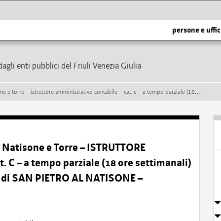
persone e uffic
dagli enti pubblici del Friuli Venezia Giulia
tabile – cat. c – a tempo parziale (18 ore settimanali) e indeterminato – presso il comune di san pietro al natisone – formazione di una graduatoria
 Natisone e Torre – ISTRUTTORE
 – a tempo parziale (18 ore settimanali)
e di SAN PIETRO AL NATISONE –