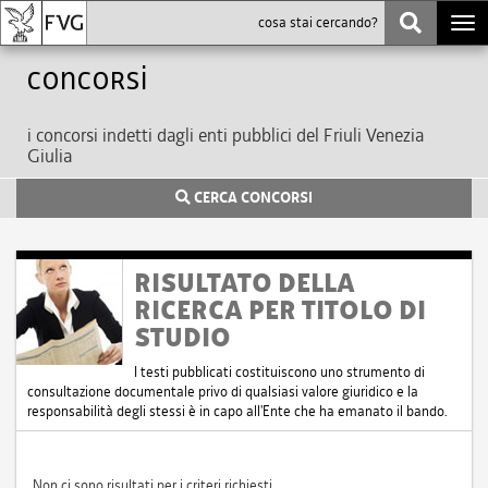
Togg
navi
Concorsi
i concorsi indetti dagli enti pubblici del Friuli Venezia
Giulia
CERCA CONCORSI
RISULTATO DELLA
RICERCA PER TITOLO DI
STUDIO
I testi pubblicati costituiscono uno strumento di
consultazione documentale privo di qualsiasi valore giuridico e la
responsabilità degli stessi è in capo all'Ente che ha emanato il bando.
Non ci sono risultati per i criteri richiesti.