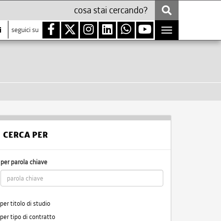
i
seguici su
Toggle
navigation
CERCA PER
per parola chiave
per titolo di studio
per tipo di contratto