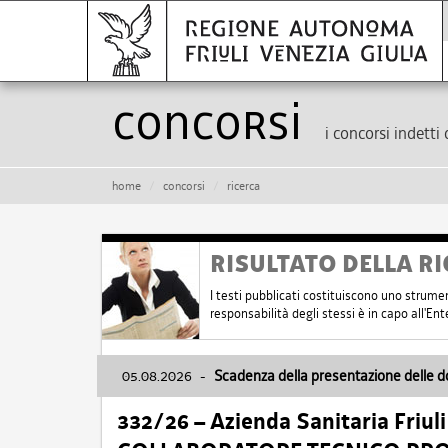
Concorsi
i concorsi indetti 
home
concorsi
ricerca
RISULTATO DELLA RI
I testi pubblicati costituiscono uno strume
responsabilità degli stessi è in capo all'E
05.08.2026
-
Scadenza della presentazione delle 
332/26 – Azienda Sanitaria Friul