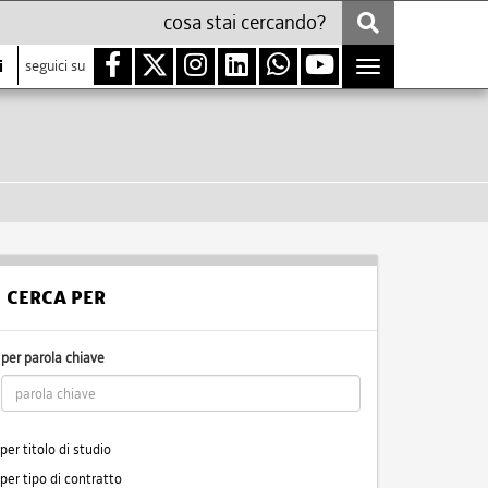
i
seguici su
Toggle
navigation
CERCA PER
per parola chiave
per titolo di studio
per tipo di contratto