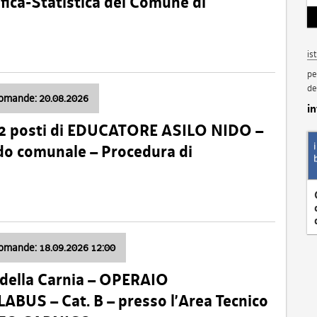
fica-Statistica del Comune di
is
pe
de
domande: 20.08.2026
i
 2 posti di EDUCATORE ASILO NIDO –
nido comunale – Procedura di
domande: 18.09.2026 12:00
della Carnia – OPERAIO
US – Cat. B – presso l’Area Tecnico