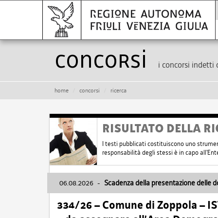
Concorsi
i concorsi indetti 
home
concorsi
ricerca
RISULTATO DELLA RI
I testi pubblicati costituiscono uno strume
responsabilità degli stessi è in capo all'E
06.08.2026
-
Scadenza della presentazione delle 
334/26 – Comune di Zoppola – 