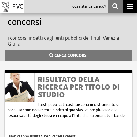
Togg
navi
Concorsi
i concorsi indetti dagli enti pubblici del Friuli Venezia
Giulia
CERCA CONCORSI
RISULTATO DELLA
RICERCA PER TITOLO DI
STUDIO
I testi pubblicati costituiscono uno strumento di
consultazione documentale privo di qualsiasi valore giuridico e la
responsabilità degli stessi è in capo all'Ente che ha emanato il bando.
Non ci sono risultati per i criteri richiesti.