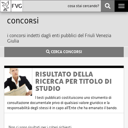
Togg
navi
Concorsi
i concorsi indetti dagli enti pubblici del Friuli Venezia
Giulia
CERCA CONCORSI
RISULTATO DELLA
RICERCA PER TITOLO DI
STUDIO
I testi pubblicati costituiscono uno strumento di
consultazione documentale privo di qualsiasi valore giuridico e la
responsabilità degli stessi è in capo all'Ente che ha emanato il bando.
Non ci sono risultati per i criteri richiesti.