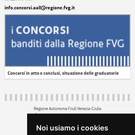
info.concorsi.aall@regione.fvg.it
Concorsi in atto e conclusi, situazione delle graduatorie
Regione Autonoma Friuli Venezia Giulia
c.f. 80014930327; p.iva 00526040324
piazza Unità d'Italia 1 Trieste
Noi usiamo i cookies
+39 040 3771111
regione.friuliveneziagiulia@certregione.fvg.it