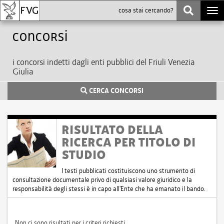
Togg
navi
Concorsi
i concorsi indetti dagli enti pubblici del Friuli Venezia
Giulia
CERCA CONCORSI
RISULTATO DELLA
RICERCA PER TITOLO DI
STUDIO
I testi pubblicati costituiscono uno strumento di
consultazione documentale privo di qualsiasi valore giuridico e la
responsabilità degli stessi è in capo all'Ente che ha emanato il bando.
Non ci sono risultati per i criteri richiesti.